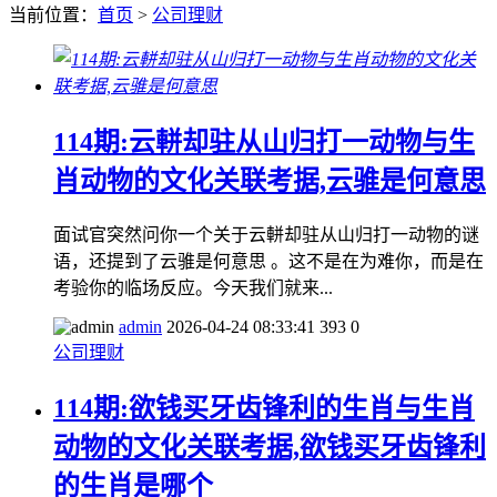
当前位置：
首页
>
公司理财
114期:云軿却驻从山归打一动物与生
肖动物的文化关联考据,云骓是何意思
面试官突然问你一个关于云軿却驻从山归打一动物的谜
语，还提到了云骓是何意思 。这不是在为难你，而是在
考验你的临场反应。今天我们就来...
admin
2026-04-24 08:33:41
393
0
公司理财
114期:欲钱买牙齿锋利的生肖与生肖
动物的文化关联考据,欲钱买牙齿锋利
的生肖是哪个