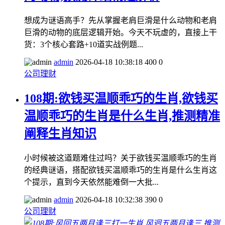
想成为谜语高手？先从掌握老肩巨滑是什么动物和老肩
巨滑的动物的底层逻辑开始。今天不玩虚的，直接上干
货：3个核心套路+10道实战例题...
admin
2026-04-18 10:38:18
400
0
公司理财
108期:欲钱买温顺乖巧的生肖,欲钱买
温顺乖巧的生肖是什么生肖,推测精准
阐释生肖知识
小时候被这道题难住过吗？关于欲钱买温顺乖巧的生肖
的经典谜语，搭配欲钱买温顺乖巧的生肖是什么生肖这
个提示，直到今天依然能难倒一大批...
admin
2026-04-18 10:32:38
390
0
公司理财