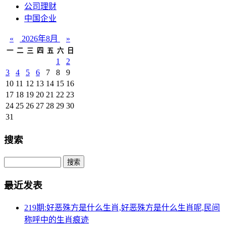
公司理财
中国企业
«
2026年8月
»
一
二
三
四
五
六
日
1
2
3
4
5
6
7
8
9
10
11
12
13
14
15
16
17
18
19
20
21
22
23
24
25
26
27
28
29
30
31
搜索
Search
最近发表
219期:好恶殊方是什么生肖,好恶殊方是什么生肖呢,民间
称呼中的生肖痕迹