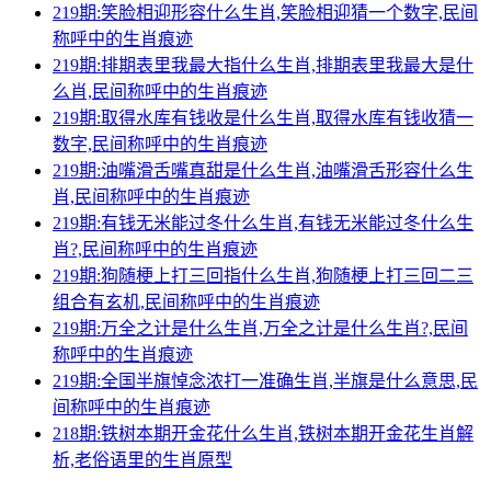
219期:笑脸相迎形容什么生肖,笑脸相迎猜一个数字,民间
称呼中的生肖痕迹
219期:排期表里我最大指什么生肖,排期表里我最大是什
么肖,民间称呼中的生肖痕迹
219期:取得水库有钱收是什么生肖,取得水库有钱收猜一
数字,民间称呼中的生肖痕迹
219期:油嘴滑舌嘴真甜是什么生肖,油嘴滑舌形容什么生
肖,民间称呼中的生肖痕迹
219期:有钱无米能过冬什么生肖,有钱无米能过冬什么生
肖?,民间称呼中的生肖痕迹
219期:狗随梗上打三回指什么生肖,狗随梗上打三回二三
组合有玄机,民间称呼中的生肖痕迹
219期:万全之计是什么生肖,万全之计是什么生肖?,民间
称呼中的生肖痕迹
219期:全国半旗悼念浓打一准确生肖,半旗是什么意思,民
间称呼中的生肖痕迹
218期:铁树本期开金花什么生肖,铁树本期开金花生肖解
析,老俗语里的生肖原型