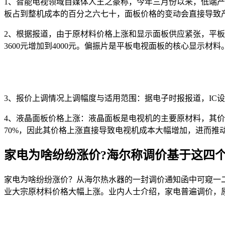
1、智能电视领域自媒体人王之豪称，今年三月份以来，低端产品成
板占到整机成本的百分之六七十，面板价格的变动会直接导致
2、根据报道，由于原材料价格上涨和显示面板供应紧张，平板
3600元增加到4000元。偏振片是平板电视面板的核心显示材料
3、报价上调情况上调幅度与适用范围：据电子时报报道，IC设
4、液晶面板价格上涨：液晶面板是电视机的主要原材料，其价
70%，因此其价格上涨直接导致电视机成本大幅增加，进而推
家电为啥纷纷涨价?海尔称调价基于这四
家电为啥纷纷涨价？从海尔热水器的一封调价通知函中可窥一
业大宗原材料价格大幅上涨。业内人士介绍，家电普遍调价，