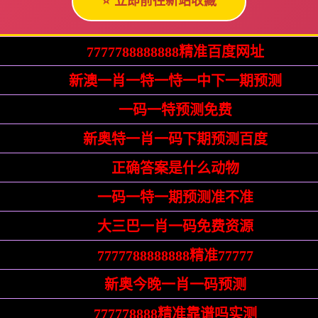
⭐ 立即前往新站收藏
告发:
7777788888888精准百度网址
置疑:
新澳一肖一特一恃一中下一期预测
发掘:
一码一特预测免费
警惕:
新奥特一肖一码下期预测百度
识破:
正确答案是什么动物
披露:
一码一特一期预测准不准
戳穿:
大三巴一肖一码免费资源
警惕:
7777788888888精准77777
识破:
新奥今晚一肖一码预测
质问:
777778888精准靠谱吗实测