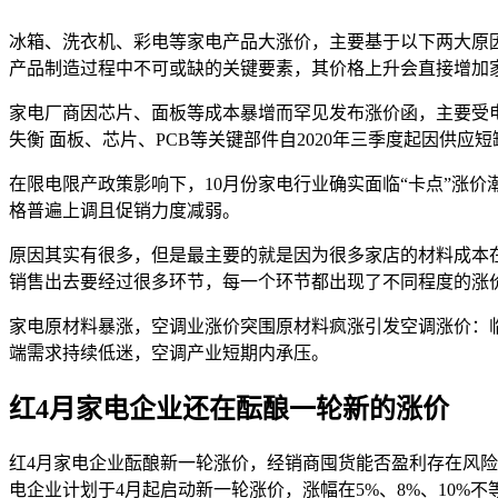
冰箱、洗衣机、彩电等家电产品大涨价，主要基于以下两大原
产品制造过程中不可或缺的关键要素，其价格上升会直接增加
家电厂商因芯片、面板等成本暴增而罕见发布涨价函，主要受
失衡 面板、芯片、PCB等关键部件自2020年三季度起因供应
在限电限产政策影响下，10月份家电行业确实面临“卡点”涨
格普遍上调且促销力度减弱。
原因其实有很多，但是最主要的就是因为很多家店的材料成本
销售出去要经过很多环节，每一个环节都出现了不同程度的涨
家电原材料暴涨，空调业涨价突围原材料疯涨引发空调涨价：临近
端需求持续低迷，空调产业短期内承压。
红4月家电企业还在酝酿一轮新的涨价
红4月家电企业酝酿新一轮涨价，经销商囤货能否盈利存在风
电企业计划于4月起启动新一轮涨价，涨幅在5%、8%、10%