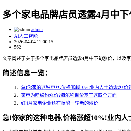
多个家电品牌店员透露4月中下旬
admin
AI人工智能
2026-04-04 12:00:15
562
文章阐述了关于多个家电品牌店员透露4月中下旬涨价，以及家电
简述信息一览：
1、
急!你家的这种电器,价格涨超10%!业内人士透露:涨价还
2、
家电为啥纷纷涨价?海尔称调价基于这四个方面
3、
红4月家电企业还在酝酿一轮新的涨价
急!你家的这种电器,价格涨超10%!业内人士