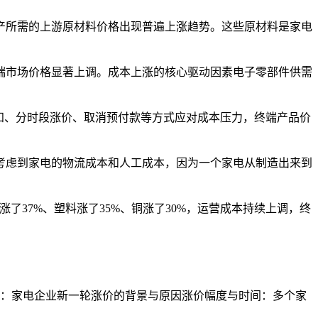
产所需的上游原材料价格出现普遍上涨趋势。这些原材料是家电
端市场价格显著上调。成本上涨的核心驱动因素电子零部件供需
通知、分时段涨价、取消预付款等方式应对成本压力，终端产品价
考虑到家电的物流成本和人工成本，因为一个家电从制造出来到
了37%、塑料涨了35%、铜涨了30%，运营成本持续上调，终
析：家电企业新一轮涨价的背景与原因涨价幅度与时间：多个家