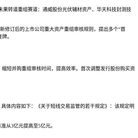
O未果转道重组赛道：通威股份光伏辅材资产、华天科技封测技
布新修订后的上市公司重大资产重组审核规则，提出多个“首
复牌。
：缩短并购重组审核时间，提高效率。首次调整发行股份购买资
》，具体内容如下：《关于短线交易监管的若干规定》：该规定明
准从3亿元提高至5亿元。