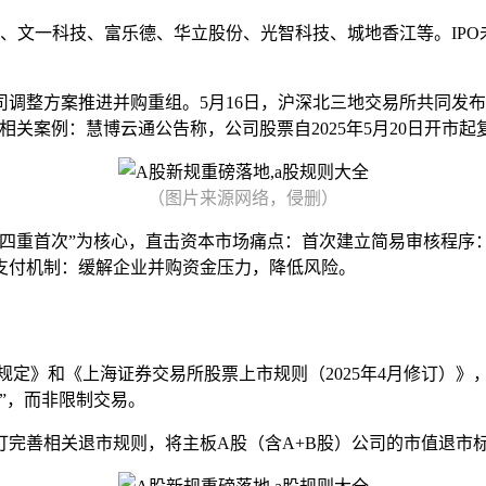
业、文一科技、富乐德、华立股份、光智科技、城地香江等。IP
调整方案推进并购重组。5月16日，沪深北三地交易所共同发
关案例：慧博云通公告称，公司股票自2025年5月20日开市起
（图片来源网络，侵删）
“四重首次”为核心，直击资本市场痛点：首次建立简易审核程序
支付机制：缓解企业并购资金压力，降低风险。
干规定》和《上海证券交易所股票上市规则（2025年4月修订）
墙”，而非限制交易。
订完善相关退市规则，将主板A股（含A+B股）公司的市值退市标