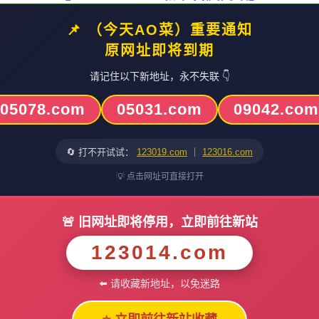
📌 （今天AO菜）重要通知
原网址即将到期
请记住以下新地址，永不失联 👇
05078.com
05031.com
09042.com
🔄 打不开试试：
123019.com
｜
123016.com
💡 点击网址可直接打开
🚨 旧网址即将停用，立即前往新站
123014.com
⬅️ 请收藏新地址，以免迷路