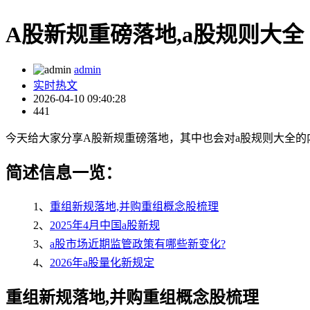
A股新规重磅落地,a股规则大全
admin
实时热文
2026-04-10 09:40:28
441
今天给大家分享A股新规重磅落地，其中也会对a股规则大全的
简述信息一览：
1、
重组新规落地,并购重组概念股梳理
2、
2025年4月中国a股新规
3、
a股市场近期监管政策有哪些新变化?
4、
2026年a股量化新规定
重组新规落地,并购重组概念股梳理