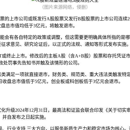
（图片来源网络，侵删）
股票的上市公司或既发行A股股票又发行B股股票的上市公司连续
收盘总市值均低于3亿元，将触发退市。
可能会有各自特定的政策或调整，但这需要更明确具体所指的是哪
泛征求意见、研究论证后，以正式的法规、通知等形式发布实施
销ST或终止上市。修改后的主板A股（含A+B股）股票和存托凭
行政处罚事先告知书并触及该情形的公司。
交易类满足一项就直接退市，财务类、规范类、重大违法类触发特定
日收盘总市值低于5亿元，创业板或科创板低于3亿元会退市。
化升级2024年12月31日，最高法和证监会联合印发《关于切
》并自发布之日起实施。
引导、行业支持 三大方向，以服务新质生产力和稳定市场为核心