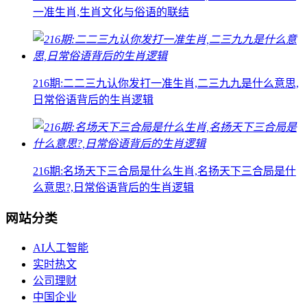
一准生肖,生肖文化与俗语的联结
216期:二二三九认你发打一准生肖,二三九九是什么意思,
日常俗语背后的生肖逻辑
216期:名场天下三合局是什么生肖,名扬天下三合局是什
么意思?,日常俗语背后的生肖逻辑
网站分类
AI人工智能
实时热文
公司理财
中国企业