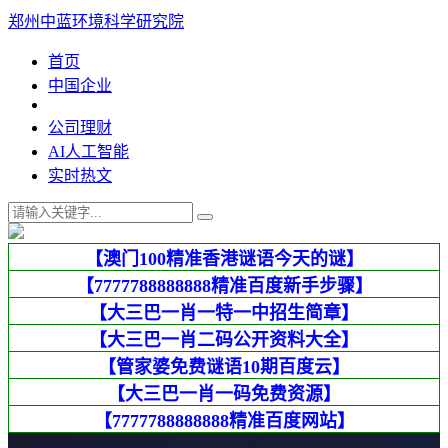
郑州中蓝环境科学研究院
首页
中国企业
公司理财
AI人工智能
实时热文
【澳门100精准香港谜语今天的谜】
【7777788888888精准百度新手步骤】
【大三巴一肖一特一中招生简章】
【大三巴一肖二码公开资料大全】
【管家婆免费谜语10期百度云】
【大三巴一肖一码免费资源】
【7777788888888精准百度网站】