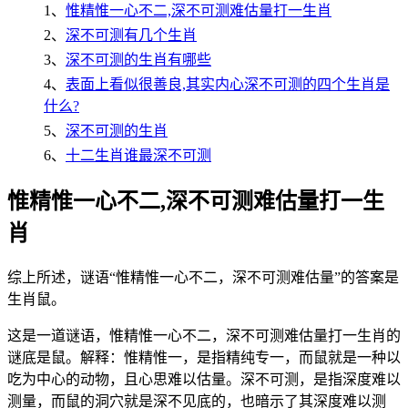
1、
惟精惟一心不二,深不可测难估量打一生肖
2、
深不可测有几个生肖
3、
深不可测的生肖有哪些
4、
表面上看似很善良,其实内心深不可测的四个生肖是
什么?
5、
深不可测的生肖
6、
十二生肖谁最深不可测
惟精惟一心不二,深不可测难估量打一生
肖
综上所述，谜语“惟精惟一心不二，深不可测难估量”的答案是
生肖鼠。
这是一道谜语，惟精惟一心不二，深不可测难估量打一生肖的
谜底是鼠。解释：惟精惟一，是指精纯专一，而鼠就是一种以
吃为中心的动物，且心思难以估量。深不可测，是指深度难以
测量，而鼠的洞穴就是深不见底的，也暗示了其深度难以测