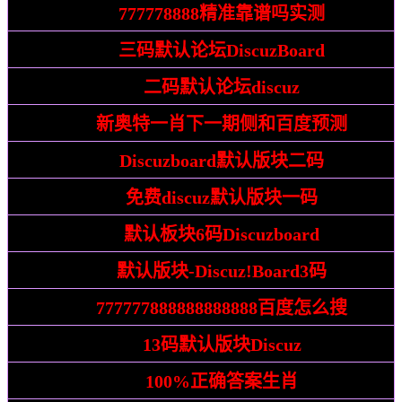
质问:
777778888精准靠谱吗实测
揭发:
三码默认论坛DiscuzBoard
暴露:
二码默认论坛discuz
检举:
新奥特一肖下一期侧和百度预测
披露:
Discuzboard默认版块二码
戳穿:
免费discuz默认版块一码
预防:
默认板块6码Discuzboard
整合:
默认版块-Discuz!Board3码
警惕:
777777888888888888百度怎么搜
战略:
13码默认版块Discuz
解答:
100%正确答案生肖