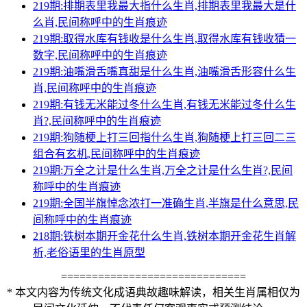
219期:排期表里我最大指什么生肖,排期表里我最大是什
么肖,民间称呼中的生肖痕迹
219期:取得水库有钱收是什么生肖,取得水库有钱收猜一
数字,民间称呼中的生肖痕迹
219期:油嘴滑舌嘴真甜是什么生肖,油嘴滑舌形容什么生
肖,民间称呼中的生肖痕迹
219期:有钱无米能过冬什么生肖,有钱无米能过冬什么生
肖?,民间称呼中的生肖痕迹
219期:狗随梗上打三回指什么生肖,狗随梗上打三回二三
组合有玄机,民间称呼中的生肖痕迹
219期:万全之计是什么生肖,万全之计是什么生肖?,民间
称呼中的生肖痕迹
219期:全国半旗悼念浓打一准确生肖,半旗是什么意思,民
间称呼中的生肖痕迹
218期:铁树本期开金花什么生肖,铁树本期开金花生肖解
析,老俗语里的生肖原型
==============================
* 本文内容为传统文化成语典故趣味解读，相关生肖属相仅为