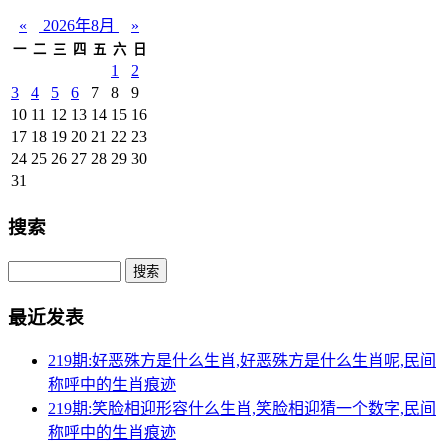
«
2026年8月
»
一
二
三
四
五
六
日
1
2
3
4
5
6
7
8
9
10
11
12
13
14
15
16
17
18
19
20
21
22
23
24
25
26
27
28
29
30
31
搜索
Search
最近发表
219期:好恶殊方是什么生肖,好恶殊方是什么生肖呢,民间
称呼中的生肖痕迹
219期:笑脸相迎形容什么生肖,笑脸相迎猜一个数字,民间
称呼中的生肖痕迹