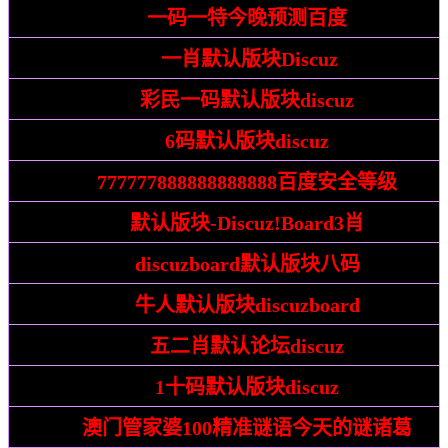
解谜:
一码一特今晚预测百度
指南 :
一肖默认版块Discuz
技巧:
彩民一码默认版块discuz
文化:
6码默认版块discuz
解析:
777777888888888888百度安全等级
精通:
默认版块-Discuz!Board3肖
拆解:
discuzboard默认版块八码
步骤:
牛人默认版块discuzboard
趣味:
五二肖默认论坛discuz
竞赛:
1十码默认版块discuz
识破:
澳门管家婆100精准谜语今天的谜诸葛