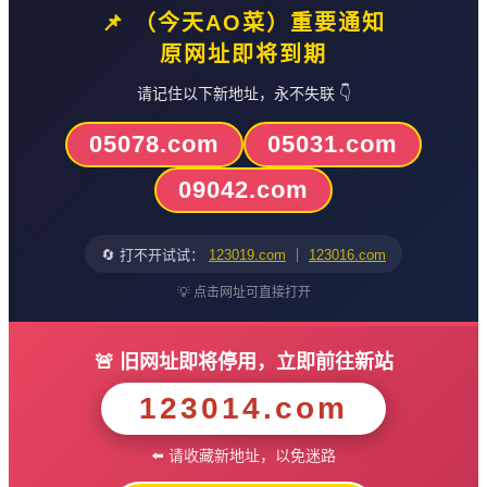
📌 （今天AO菜）重要通知
原网址即将到期
请记住以下新地址，永不失联 👇
05078.com
05031.com
09042.com
🔄 打不开试试：
123019.com
｜
123016.com
💡 点击网址可直接打开
🚨 旧网址即将停用，立即前往新站
123014.com
⬅️ 请收藏新地址，以免迷路