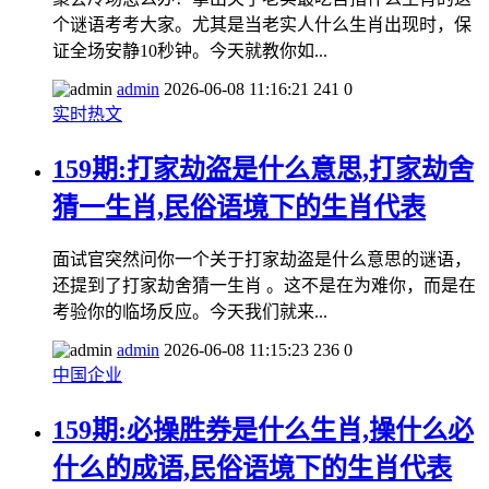
个谜语考考大家。尤其是当老实人什么生肖出现时，保
证全场安静10秒钟。今天就教你如...
admin
2026-06-08 11:16:21
241
0
实时热文
159期:打家劫盗是什么意思,打家劫舍
猜一生肖,民俗语境下的生肖代表
面试官突然问你一个关于打家劫盗是什么意思的谜语，
还提到了打家劫舍猜一生肖 。这不是在为难你，而是在
考验你的临场反应。今天我们就来...
admin
2026-06-08 11:15:23
236
0
中国企业
159期:必操胜券是什么生肖,操什么必
什么的成语,民俗语境下的生肖代表