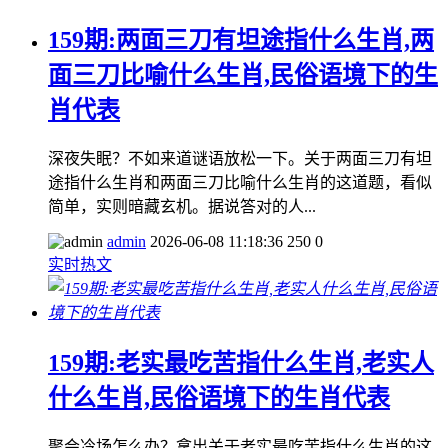
159期:两面三刀有坦途指什么生肖,两
面三刀比喻什么生肖,民俗语境下的生
肖代表
深夜失眠？不如来道谜语放松一下。关于两面三刀有坦
途指什么生肖和两面三刀比喻什么生肖的这道题，看似
简单，实则暗藏玄机。据说答对的人...
admin
2026-06-08 11:18:36
250
0
实时热文
159期:老实最吃苦指什么生肖,老实人
什么生肖,民俗语境下的生肖代表
聚会冷场怎么办？拿出关于老实最吃苦指什么生肖的这