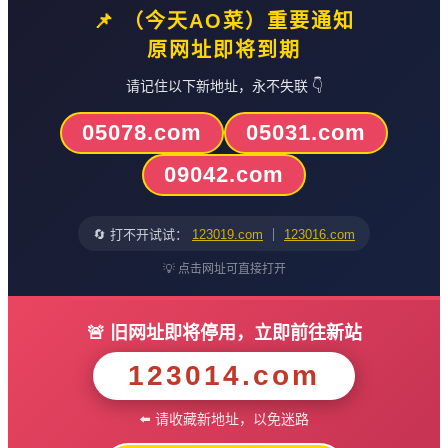
📌 （今天AO菜）重要通知
原网址即将到期
请记住以下新地址，永不失联 👇
05078.com
05031.com
09042.com
🔄 打不开试试：
123019.com
｜
123016.com
💡 点击网址可直接打开
🚨 旧网址即将停用，立即前往新站
123014.com
⬅️ 请收藏新地址，以免迷路