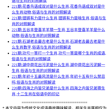
语与生肖的对照解读
221期:花香鸟语成双对是什么生肖,花香鸟语成双对是什
么生肖动物,俗语与生肖的对照解读
221期:铿锵有力是什么生肖,铿锵有力是啥生肖,俗语与生
肖的对照解读
221期:五谷丰登喜羊羊猜一生肖,五谷丰登喜羊羊是什么
动物,俗语与生肖的对照解读
221期:石湖老去最古老是什么生肖,石湖老去最古老是什
么生肖数字,俗语与生肖的对照解读
221期:功亏一篑打一个生肖,功亏一篑是哪个生肖的成语,
俗语与生肖的对照解读
221期:湖中荷花出污泥是什么生肖,湖中荷花出污泥解一
生肖,俗语与生肖的对照解读
221期:年初十五最风流是什么生肖,年初十五有什么禁忌
吗,俗语与生肖的对照解读
220期:四海之内皆兄弟是什么生肖,四海之内皆兄弟猜生
肖,十二生肖在俗语中的印记
==============================
* 本文内容为传统文化成语典故趣味解读，相关生肖属相仅为