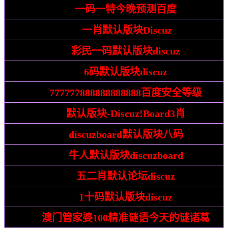
解谜:
一码一特今晚预测百度
指南 :
一肖默认版块Discuz
技巧:
彩民一码默认版块discuz
文化:
6码默认版块discuz
解析:
777777888888888888百度安全等级
精通:
默认版块-Discuz!Board3肖
拆解:
discuzboard默认版块八码
步骤:
牛人默认版块discuzboard
趣味:
五二肖默认论坛discuz
竞赛:
1十码默认版块discuz
识破:
澳门管家婆100精准谜语今天的谜诸葛