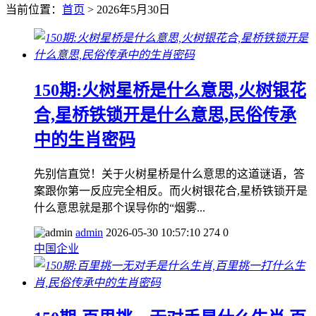
当前位置：
首页
> 2026年5月30日
150期:火树星桥是什么意思,火树银花
合,星桥铁锁开是什么意思,民俗传承
中的生肖密码
先别信直觉！关于火树星桥是什么意思的这道谜语，答
案跟你第一反应完全相反。而火树银花合,星桥铁锁开是
什么意思就是那个误导你的“烟雾...
admin
2026-05-30 10:57:10
274
0
中国企业