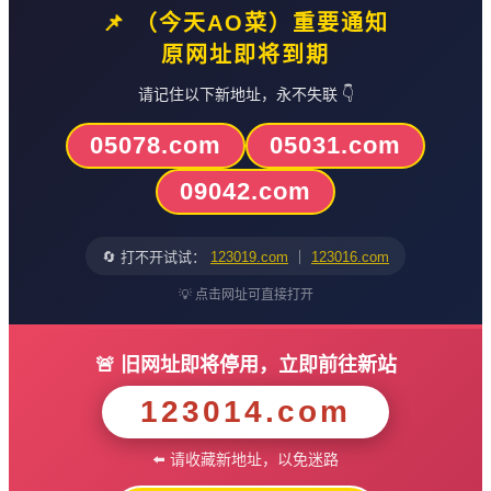
📌 （今天AO菜）重要通知
原网址即将到期
请记住以下新地址，永不失联 👇
05078.com
05031.com
09042.com
🔄 打不开试试：
123019.com
｜
123016.com
💡 点击网址可直接打开
🚨 旧网址即将停用，立即前往新站
123014.com
⬅️ 请收藏新地址，以免迷路