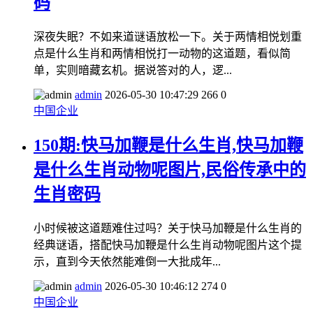
码
深夜失眠？不如来道谜语放松一下。关于两情相悦划重
点是什么生肖和两情相悦打一动物的这道题，看似简
单，实则暗藏玄机。据说答对的人，逻...
admin
2026-05-30 10:47:29
266
0
中国企业
150期:快马加鞭是什么生肖,快马加鞭
是什么生肖动物呢图片,民俗传承中的
生肖密码
小时候被这道题难住过吗？关于快马加鞭是什么生肖的
经典谜语，搭配快马加鞭是什么生肖动物呢图片这个提
示，直到今天依然能难倒一大批成年...
admin
2026-05-30 10:46:12
274
0
中国企业