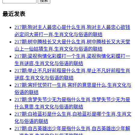
最近发表
217期:狗对主人最忠心是什么生肖,狗对主人最忠心欲钱
必定问大哥打一肖,生肖文化与俗语的联结
217期:树中腾枝长又大是什么生肖,树中腾枝长又大天堂
山上一仙姑猜生肖,生肖文化与俗语的联结
217期:梁祝徇情化彩蝶打一个生肖,梁祝徇情化彩蝶打一
生肖谜底,生肖文化与俗语的联结
217期:举止不凡好前程是什么生肖,举止不凡好前程生肖
谜底,生肖文化与俗语的联结
217期:宵旰忧劳打一生肖,宵旰的意思是什么,生肖文化与
俗语的联结
217期:贪梦失节少无为是指什么生肖,贪梦失节少无为是
什么意思,生肖文化与俗语的联结
217期:白袷蓝衫是什么生肖,白袷蓝衫是哪个生肖,生肖文
化与俗语的联结
217期:自古英雄出少年是指什么生肖,自古英雄出少年解