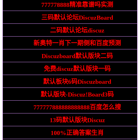
质问:
777778888精准靠谱吗实测
揭发:
三码默认论坛DiscuzBoard
暴露:
二码默认论坛discuz
检举:
新奥特一肖下一期侧和百度预测
披露:
Discuzboard默认版块二码
戳穿:
免费discuz默认版块一码
预防:
默认板块6码Discuzboard
整合:
默认版块-Discuz!Board3码
警惕:
777777888888888888百度怎么搜
战略:
13码默认版块Discuz
解答:
100%正确答案生肖