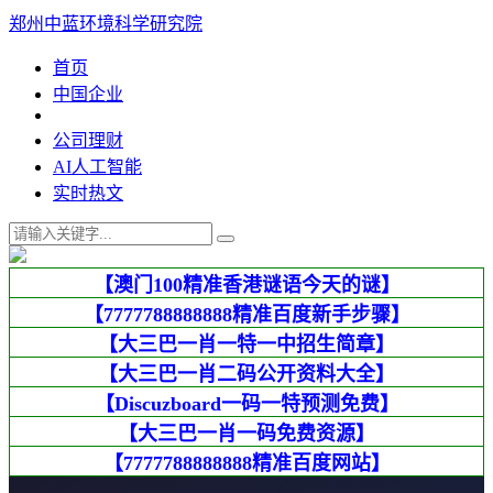
郑州中蓝环境科学研究院
首页
中国企业
公司理财
AI人工智能
实时热文
【澳门100精准香港谜语今天的谜】
【7777788888888精准百度新手步骤】
【大三巴一肖一特一中招生简章】
【大三巴一肖二码公开资料大全】
【Discuzboard一码一特预测免费】
【大三巴一肖一码免费资源】
【7777788888888精准百度网站】